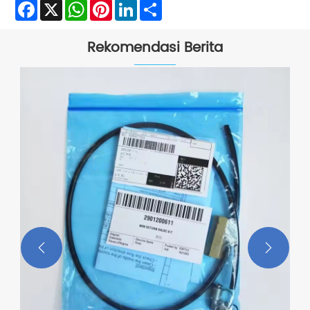
Facebook
X
WhatsApp
Pinterest
LinkedIn
Share
Rekomendasi Berita

