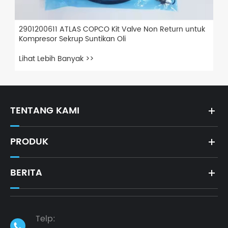
r
2901200611 ATLAS COPCO Kit Valve Non Return untuk
Kompresor Sekrup Suntikan Oli
Lihat Lebih Banyak >>
TENTANG KAMI
PRODUK
BERITA
Telp:
