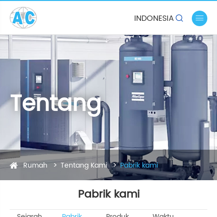
INDONESIA


Tentang
Rumah
Tentang Kami
Pabrik kami
Pabrik kami
Sejarah
Pabrik
Produk
Waktu