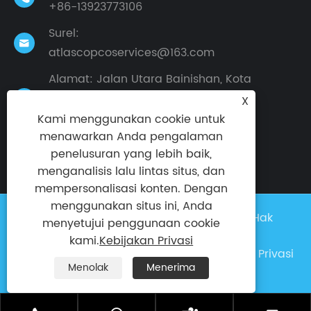
+86-13923773106
Surel:

atlascopcoservices@163.com
Alamat: Jalan Utara Bainishan, Kota
Dalingshan, Kota Dongguan, Provinsi

X
Guangdong, Cina
Kami menggunakan cookie untuk
menawarkan Anda pengalaman
penelusuran yang lebih baik,
menganalisis lalu lintas situs, dan
mempersonalisasi konten. Dengan
menggunakan situs ini, Anda
Hak Cipta © 2024 Pabrik Taike Semua Hak
menyetujui penggunaan cookie
Dilindungi Undang-undang
kami.
Kebijakan Privasi
Links
|
Sitemap
|
RSS
|
XML
|
Kebijakan Privasi
Menolak
Menerima
|