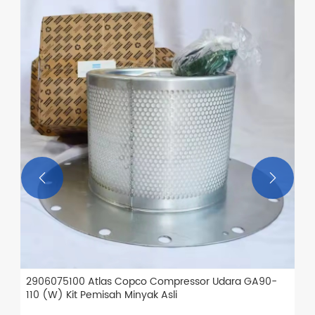
Kompresor piston hidrolik Seri Atlas Copco G
Lihat Lebih Banyak >>


90-