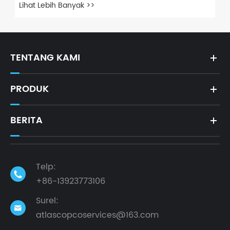
TENTANG KAMI
PRODUK
BERITA
Telp:

+86-13923773106
Surel:

atlascopcoservices@163.com